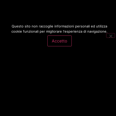
Questo sito non raccoglie informazioni personali ed utilizza
cookie funzionali per migliorare l'esperienza di navigazione.
Accetto
Contatti
+39 0544 971602
info@dlea.it
Indirizzo
Via Lesina, 11
48015 Cervia RA
Italy
Azienda
REA: RA-178459